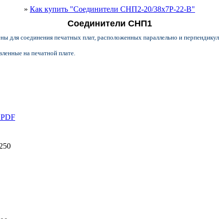
»
Как купить "Соединители СНП2-20/38х7Р-22-В"
Соединители СНП1
ы для соединения печатных плат, расположенных параллельно и перпендикул
вленные на печатной плате.
е PDF
250