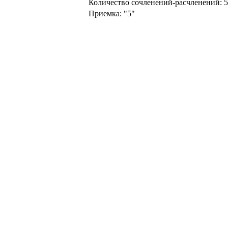
Количество сочленений-расчленений:
5
Приемка:
"5"