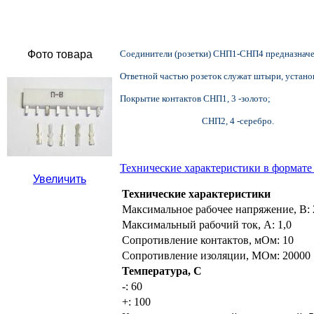
Фото товара
Соединители (розетки) СНП1-СНП4 предназначен
Ответной частью розеток служат штыри, устано
Покрытие контактов СНП1, 3 -золото;
СНП2, 4 -серебро.
Технические характеристики в формат
Увеличить
Технические характеристики
Максимальное рабочее напряжение, В:
Максимальный рабочий ток, А:
1,0
Сопротивление контактов, мОм:
10
Сопротивление изоляции, МОм:
20000
Температура, С
-:
60
+:
100