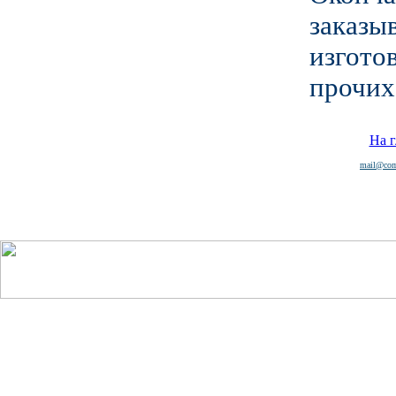
заказ
изгот
прочих
На 
mail@com