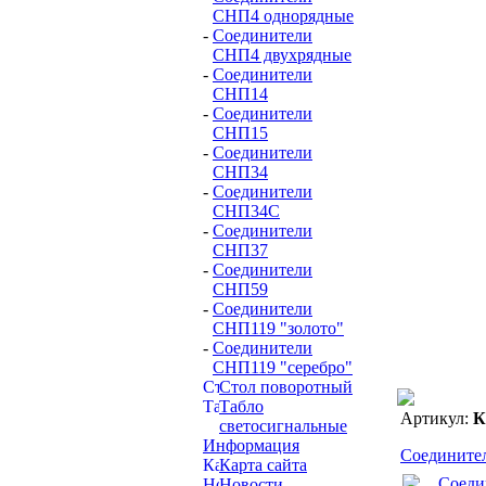
СНП4 однорядные
-
Соединители
СНП4 двухрядные
-
Соединители
СНП14
-
Соединители
СНП15
-
Соединители
СНП34
-
Соединители
СНП34С
-
Соединители
СНП37
-
Соединители
СНП59
-
Соединители
СНП119 "золото"
-
Соединители
СНП119 "серебро"
Стол поворотный
Табло
Артикул:
К
светосигнальные
Информация
Соедините
Карта сайта
Новости