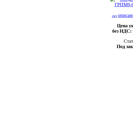
описан
Цена у
без НДС:
Стат
Под зак