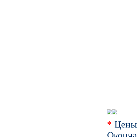
*
Цены 
Оконч