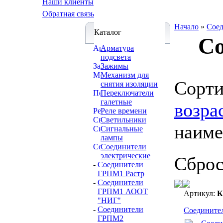
Наши клиенты
Обратная связь
Начало
»
Соед
Каталог
С
Арматура
подсвета
Зажимы
Механизм для
Cорти
снятия изоляции
Переключатели
галетные
возра
Реле времени
Светильники
наим
Сигнальные
лампы
Соединители
электрические
Сбро
-
Соединители
ГРПМ1 Растр
-
Соединители
ГРПМ1 АООТ
Артикул:
К
"НИГ"
-
Соединители
Соедините
ГРПМ2