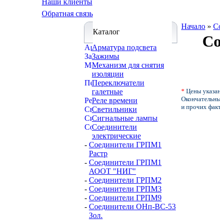
Наши клиенты
Обратная связь
Начало
»
С
Каталог
Со
Арматура подсвета
Зажимы
Механизм для снятия
изоляции
Переключатели
галетные
*
Цены указан
Окончательные
Реле времени
и прочих фак
Светильники
Сигнальные лампы
Соединители
электрические
-
Соединители ГРПМ1
Растр
-
Соединители ГРПМ1
АООТ "НИГ"
-
Соединители ГРПМ2
-
Соединители ГРПМ3
-
Соединители ГРПМ9
-
Соединители ОНп-ВС-53
Зол.