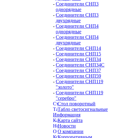
-
Соединители СНП3
однорядные
-
Соединители СНП3
двухрядные
-
Соединители СНП4
однорядные
-
Соединители СНП4
двухрядные
-
Соединители СНП14
-
Соединители СНП15
-
Соединители СНП34
-
Соединители СНП34С
-
Соединители СНП37
-
Соединители СНП59
-
Соединители СНП119
"золото"
-
Соединители СНП119
"серебро"
Стол поворотный
Табло светосигнальные
Информация
Карта сайта
Новости
О компании
Корпоративным