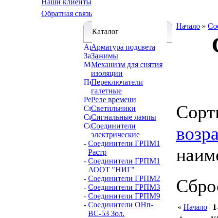
Наши клиенты
Обратная связь
Начало
»
Со
Каталог
Арматура подсвета
Зажимы
Механизм для снятия
изоляции
Переключатели
галетные
Реле времени
Cорт
Светильники
Сигнальные лампы
Соединители
возр
электрические
-
Соединители ГРПМ1
наим
Растр
-
Соединители ГРПМ1
АООТ "НИГ"
-
Соединители ГРПМ2
Сбро
-
Соединители ГРПМ3
-
Соединители ГРПМ9
-
Соединители ОНп-
«
Начало
|
1
ВС-53 Зол.