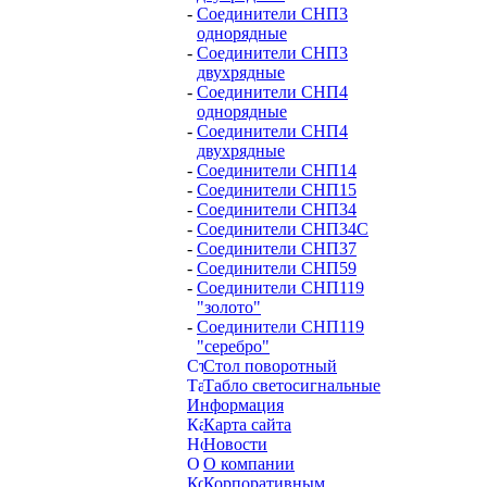
-
Соединители СНП3
однорядные
-
Соединители СНП3
двухрядные
-
Соединители СНП4
однорядные
-
Соединители СНП4
двухрядные
-
Соединители СНП14
-
Соединители СНП15
-
Соединители СНП34
-
Соединители СНП34С
-
Соединители СНП37
-
Соединители СНП59
-
Соединители СНП119
"золото"
-
Соединители СНП119
"серебро"
Стол поворотный
Табло светосигнальные
Информация
Карта сайта
Новости
О компании
Корпоративным