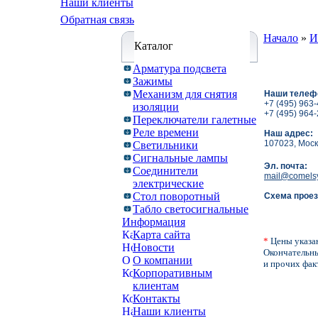
Наши клиенты
Обратная связь
Начало
»
И
Каталог
Арматура подсвета
Зажимы
Механизм для снятия
Наши телеф
+7 (495) 963
изоляции
+7 (495) 964
Переключатели галетные
Реле времени
Наш адрес:
107023, Москв
Светильники
Сигнальные лампы
Эл. почта:
Соединители
mail@comelsy
электрические
Стол поворотный
Схема проез
Табло светосигнальные
Информация
Карта сайта
*
Цены указа
Новости
Окончательны
О компании
и прочих фак
Корпоративным
клиентам
Контакты
Наши клиенты