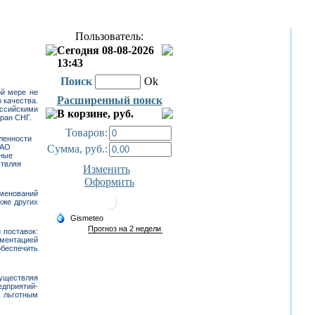
Пользователь:
Сегодня 08-08-2026
13:43
Поиск
Ok
ой мере не
Расширенный поиск
 качества.
ссийскими
В корзине, руб.
ран СНГ.
Товаров:
ленности
Сумма, руб.:
ОАО
вные
ствляя
Изменить
Оформить
менований
кже других
 поставок:
ментацией
обеспечить
уществляя
едприятий-
о льготным