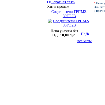
Обратная связь
*
Цены у
Хиты продаж
Окончате
и прочи
Соединители ГРПМ2-
30ГО2В
Цена указана без
НДС:
0,00
руб.
все хиты