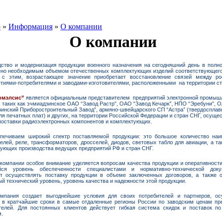
о
»
Информация
»
О компании
О компании
ство и модернизация продукции военного назначения на сегодняшний день в полн
ено необходимым объемом отечественных комплектующих изделий соответствующего
 с этим, возрастающее значение приобретает восстановление связей между ро
тиями-потребителями и заводами-изготовителями, расположенными на территории ст
омэлсис”
является официальным представителем предприятий электронной промыш
 таких как эчмиадзинское ОАО “Завод Растр”, ОАО “Завод Кечарк”, НПО “Эребуни”, 
инский Приборостроительный Завод”, армяно-швейцарского СП “Астра” (твердоспла
ля печатных плат) и других, на территории Российской Федерации и стран СНГ, осуще
оставки радиоэлектронных компонентов и комплектующих.
печиваем широкий спектр поставляемой продукции: это большое количество наи
елей, реле, трансформаторов, дросселей, диодов, световых табло для авиации, а та
ующих производства ведущих предприятий РФ и стран СНГ.
компании особое внимание уделяется вопросам качества продукции и оперативности
ся уровень обеспеченности специалистами и нормативно-технической доку
ет осуществлять поставку продукции в объеме заключенных договоров, а также 
й технический уровень, уровень качества и надежности этой продукции.
мпания создает выгоднейшие условия для своих потребителей и партнеров, ос
и в кратчайшие сроки в самые отдаленные регионы России по заводским ценам пр
ителей. Для постоянных клиентов действует гибкая система скидок и поставок п
м.