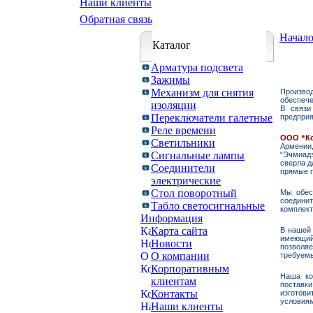
Наши клиенты
Обратная связь
Начал
Каталог
Арматура подсвета
Зажимы
Механизм для снятия
Производ
обеспеч
изоляции
В связи
Переключатели галетные
предприя
Реле времени
ООО “К
Светильники
Армении,
Сигнальные лампы
“Эчмиадз
сверла д
Соединители
прямые п
электрические
Стол поворотный
Мы обес
соединит
Табло светосигнальные
комплект
Информация
Карта сайта
В нашей 
имеющий
Новости
позволя
О компании
требуемы
Корпоративным
Наша ко
клиентам
поставк
Контакты
изготов
условия
Наши клиенты