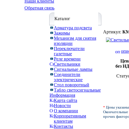
Наши клиенты
Обратная связь
Каталог
Арматура подсвета
Артикул:
КМ
Зажимы
Механизм для снятия
изоляции
Переключатели
опи
галетные
Реле времени
Цен
Светильники
без Н
Сигнальные лампы
Соединители
Стату
электрические
Стол поворотный
Табло светосигнальные
Информация
Карта сайта
Новости
*
Цены указаны
О компании
Окончательные 
Корпоративным
прочих факторо
клиентам
Контакты