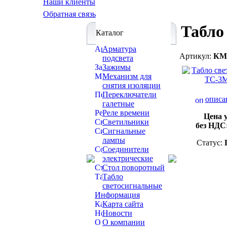
Наши клиенты
Обратная связь
Табло
Каталог
Арматура
Артикул:
КМ
подсвета
Зажимы
Механизм для
снятия изоляции
Переключатели
описа
галетные
Реле времени
Цена 
Светильники
без НДС
Сигнальные
лампы
Статус:
Соединители
электрические
Стол поворотный
Табло
светосигнальные
Информация
Карта сайта
Новости
О компании