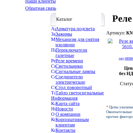
Наши клиенты
Обратная связь
Реле
Каталог
Арматура подсвета
Артикул:
КМ
Зажимы
Механизм для снятия
изоляции
Переключатели
галетные
опи
Реле времени
Светильники
Цен
Сигнальные лампы
без Н
Соединители
электрические
Стату
Стол поворотный
Табло светосигнальные
Информация
Карта сайта
*
Цены указаны
Новости
Окончательные 
О компании
прочих факторо
Корпоративным
клиентам
Контакты