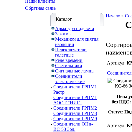
Наши клиенты
Обратная связь
Начало
»
Сое
Каталог
С
Арматура подсвета
Зажимы
Механизм для снятия
Cортиров
изоляции
Переключатели
наимено
галетные
Реле времени
Артикул:
К
Светильники
Сигнальные лампы
Соединител
Соединители
электрические
-
Соединители ГРПМ1
Растр
Цена у
-
Соединители ГРПМ1
без НДС:
АООТ "НИГ"
-
Соединители ГРПМ2
Статус:
Под
-
Соединители ГРПМ3
-
Соединители ГРПМ9
-
Соединители ОНп-
Артикул:
К
ВС-53 Зол.