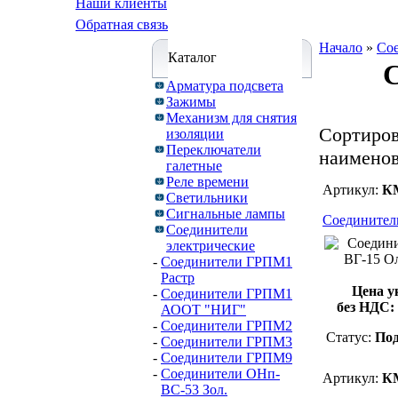
Наши клиенты
Обратная связь
Начало
»
Сое
Каталог
С
Арматура подсвета
Зажимы
Механизм для снятия
Cортиров
изоляции
Переключатели
наимено
галетные
Реле времени
Артикул:
К
Светильники
Сигнальные лампы
Соединители
Соединители
электрические
-
Соединители ГРПМ1
Растр
Цена у
-
Соединители ГРПМ1
без НДС:
АООТ "НИГ"
-
Соединители ГРПМ2
Статус:
Под
-
Соединители ГРПМ3
-
Соединители ГРПМ9
-
Соединители ОНп-
Артикул:
К
ВС-53 Зол.