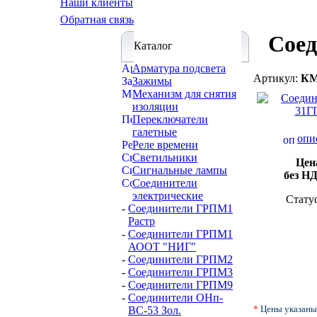
Наши клиенты
Обратная связь
Сое
Каталог
Арматура подсвета
Артикул:
КМ
Зажимы
Механизм для снятия
изоляции
Переключатели
галетные
опи
Реле времени
Светильники
Цен
Сигнальные лампы
без Н
Соединители
электрические
Стату
-
Соединители ГРПМ1
Растр
-
Соединители ГРПМ1
АООТ "НИГ"
-
Соединители ГРПМ2
-
Соединители ГРПМ3
-
Соединители ГРПМ9
-
Соединители ОНп-
*
Цены указаны
ВС-53 Зол.