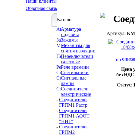
Наши клиенты
Обратная связь
Соед
Каталог
Арматура
Артикул:
КМ
подсвета
Зажимы
Механизм для
снятия изоляции
Переключатели
описа
галетные
Реле времени
Цена 
Светильники
без НДС
Сигнальные
лампы
Статус:
Соединители
электрические
-
Соединители
ГРПМ1 Растр
-
Соединители
ГРПМ1 АООТ
"НИГ"
-
Соединители
ГРПМ2