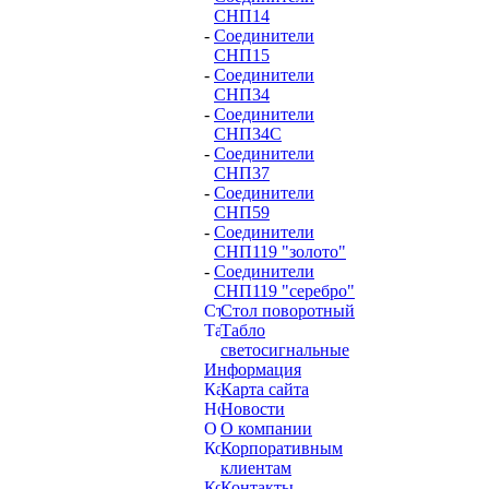
СНП14
-
Соединители
СНП15
-
Соединители
СНП34
-
Соединители
СНП34С
-
Соединители
СНП37
-
Соединители
СНП59
-
Соединители
СНП119 "золото"
-
Соединители
СНП119 "серебро"
Стол поворотный
Табло
светосигнальные
Информация
Карта сайта
Новости
О компании
Корпоративным
клиентам
Контакты