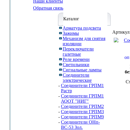
Наши клиенты
Обратная связь
Каталог
Арматура подсвета
Артикул
Зажимы
Механизм для снятия
изоляции
Переключатели
галетные
Реле времени
Светильники
Сигнальные лампы
бе
Соединители
электрические
С
-
Соединители ГРПМ1
Растр
-
Соединители ГРПМ1
АООТ "НИГ"
-
Соединители ГРПМ2
-
Соединители ГРПМ3
-
Соединители ГРПМ9
-
Соединители ОНп-
ВС-53 Зол.