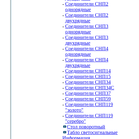
-
Соединители СНП2
однорядные
-
Соединители СНП2
двухрядные
-
Соединители СНП3
однорядные
-
Соединители СНП3
двухрядные
-
Соединители СНП4
однорядные
-
Соединители СНП4
двухрядные
-
Соединители СНП14
-
Соединители СНП15
-
Соединители СНП34
-
Соединители СНП34С
-
Соединители СНП37
-
Соединители СНП59
-
Соединители СНП119
"золото"
-
Соединители СНП119
"серебро"
Стол поворотный
Табло светосигнальные
Информация