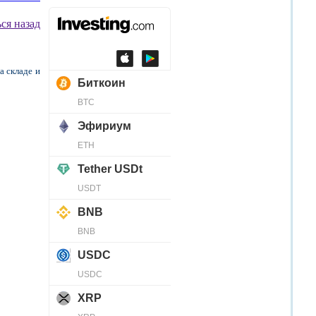
ся назад
а складе и