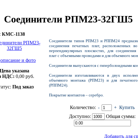
Соединители РПМ23-32ГШ5
:
КМС-1138
Соединители типов РПМ23 и РППМ24 предназн
соединения печатных плат, расположенных во
перпендикулярных плоскостях, для соединения
плат с объемными проводами и для объемного мон
описание и фото
Соединители выпускаются с гиперболоидными кон
Цена указана
Соединители изготавливаются в двух исполне
з НДС:
0,00
руб.
объемного монтажа (РПМ23) и для печатног
(РППМ24).
татус:
Под заказ
Покрытие контактов – серебро.
Количество:
-
+
Купить
Доступно:
Общая сумма:
Добавить для с