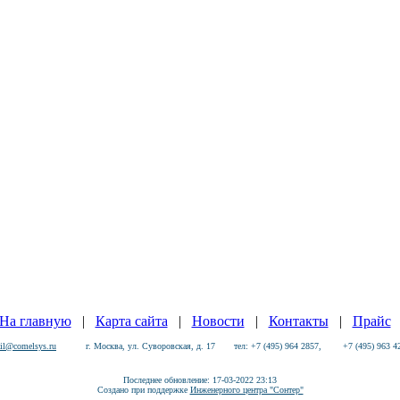
На главную
|
Карта сайта
|
Новости
|
Контакты
|
Прайс
il@comelsys.ru
г. Москва, ул. Суворовская, д. 17 тел:
+7 (495) 964 2857, +7 (495) 963 4
Последнее обновление: 17-03-2022 23:13
Создано при поддержке
Инженерного центра "Сонтер"