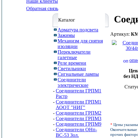
Наши клиенты
Обратная связь
Соед
Каталог
Арматура подсвета
Артикул:
КМ
Зажимы
Механизм для снятия
изоляции
Переключатели
галетные
опи
Реле времени
Светильники
Цен
Сигнальные лампы
без Н
Соединители
электрические
Стату
-
Соединители ГРПМ1
Растр
-
Соединители ГРПМ1
АООТ "НИГ"
-
Соединители ГРПМ2
-
Соединители ГРПМ3
-
Соединители ГРПМ9
*
Цены указаны
-
Соединители ОНп-
Окончательные 
прочих факторо
ВС-53 Зол.