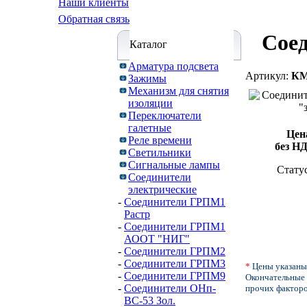
Наши клиенты
Обратная связь
Сое
Каталог
Арматура подсвета
Артикул:
КМ
Зажимы
Механизм для снятия
изоляции
Переключатели
галетные
Цен
Реле времени
без Н
Светильники
Сигнальные лампы
Стату
Соединители
электрические
-
Соединители ГРПМ1
Растр
-
Соединители ГРПМ1
АООТ "НИГ"
-
Соединители ГРПМ2
-
Соединители ГРПМ3
*
Цены указаны
-
Соединители ГРПМ9
Окончательные 
-
Соединители ОНп-
прочих факторо
ВС-53 Зол.