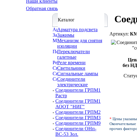
Наши клиенты
Обратная связь
Соед
Каталог
Арматура подсвета
Артикул:
КМ
Зажимы
Механизм для снятия
изоляции
Переключатели
галетные
Цен
Реле времени
без Н
Светильники
Сигнальные лампы
Стату
Соединители
электрические
-
Соединители ГРПМ1
Растр
-
Соединители ГРПМ1
АООТ "НИГ"
-
Соединители ГРПМ2
-
Соединители ГРПМ3
*
Цены указаны
-
Соединители ГРПМ9
Окончательные 
-
Соединители ОНп-
прочих факторо
ВС-53 Зол.