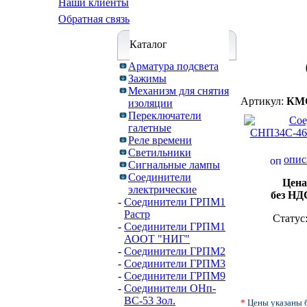
Наши клиенты
Обратная связь
Каталог
Арматура подсвета
Зажимы
Механизм для снятия
Артикул:
КМС
изоляции
Переключатели
галетные
Реле времени
Светильники
опис
Сигнальные лампы
Соединители
Цена
электрические
без НД
-
Соединители ГРПМ1
Растр
Статус
-
Соединители ГРПМ1
АООТ "НИГ"
-
Соединители ГРПМ2
-
Соединители ГРПМ3
-
Соединители ГРПМ9
-
Соединители ОНп-
ВС-53 Зол.
*
Цены указаны 