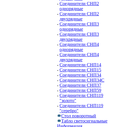
-
Соединители СНП2
однорядные
-
Соединители СНП2
двухрядные
-
Соединители СНП3
однорядные
-
Соединители СНП3
двухрядные
-
Соединители СНП4
однорядные
-
Соединители СНП4
двухрядные
-
Соединители СНП14
-
Соединители СНП15
-
Соединители СНП34
-
Соединители СНП34С
-
Соединители СНП37
-
Соединители СНП59
-
Соединители СНП119
"золото"
-
Соединители СНП119
"серебро"
Стол поворотный
Табло светосигнальные
Информация