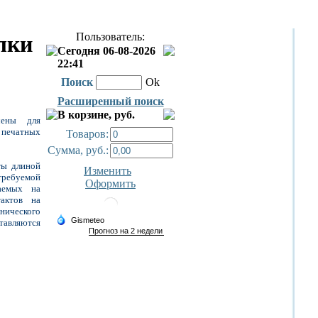
Пользователь:
лки
Сегодня 06-08-2026
22:41
Поиск
Ok
Расширенный поиск
В корзине, руб.
чены для
 печатных
Товаров:
Сумма, руб.:
ты длиной
Изменить
требуемой
Оформить
ваемых на
актов на
анического
авляются