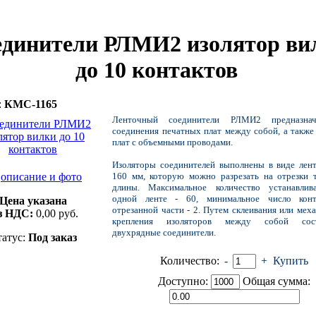
единители РЛМИ2 изолятор ви
до 10 контактов
:
КМС-1165
Ленточный соединители РЛМИ2 предназна
соединения печатных плат между собой, а также
плат с объемными проводами.
Изоляторы соединителей выполнены в виде лен
описание и фото
160 мм, которую можно разрезать на отрезки 
длины. Максимальное количество устанавли
одной ленте - 60, минимальное число конт
Цена указана
отрезанной части - 2. Путем склеивания или мех
з НДС:
0,00
руб.
крепления изоляторов между собой сост
двухрядные соединители.
татус:
Под заказ
Количество:
-
+
Купить
Доступно:
Общая сумма: