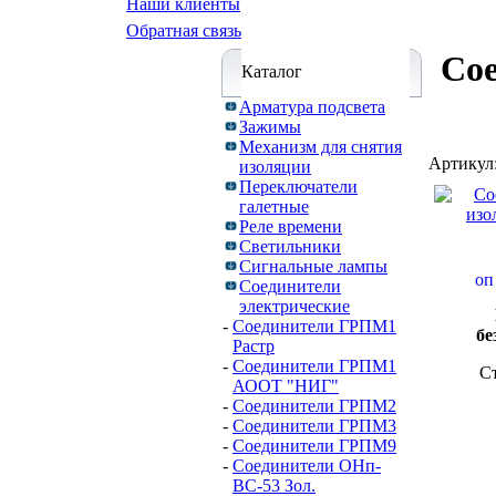
Наши клиенты
Обратная связь
Со
Каталог
Арматура подсвета
Зажимы
Механизм для снятия
Артикул
изоляции
Переключатели
галетные
Реле времени
Светильники
Сигнальные лампы
Соединители
электрические
-
Соединители ГРПМ1
бе
Растр
-
Соединители ГРПМ1
С
АООТ "НИГ"
-
Соединители ГРПМ2
-
Соединители ГРПМ3
-
Соединители ГРПМ9
-
Соединители ОНп-
ВС-53 Зол.