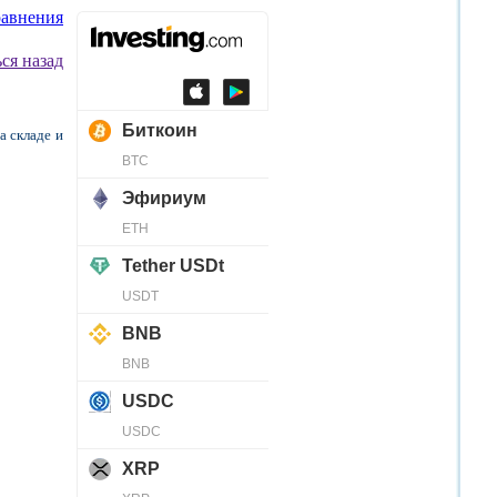
равнения
ся назад
а складе и