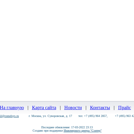
На главную
|
Карта сайта
|
Новости
|
Контакты
|
Прайс
il@comelsys.ru
г. Москва, ул. Суворовская, д. 17 тел:
+7 (495) 964 2857, +7 (495) 963 4
Последнее обновление: 17-03-2022 23:13
Создано при поддержке
Инженерного центра "Сонтер"